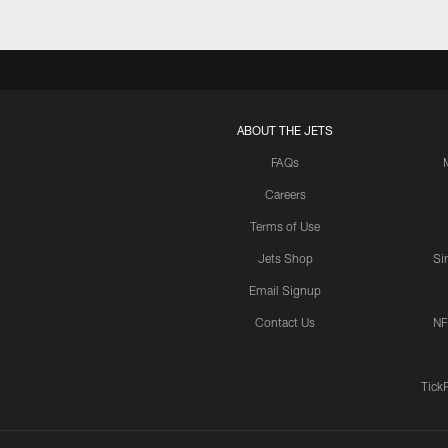
ABOUT THE JETS
FAQs
Careers
Terms of Use
Jets Shop
Si
Email Signup
Contact Us
NF
Tick