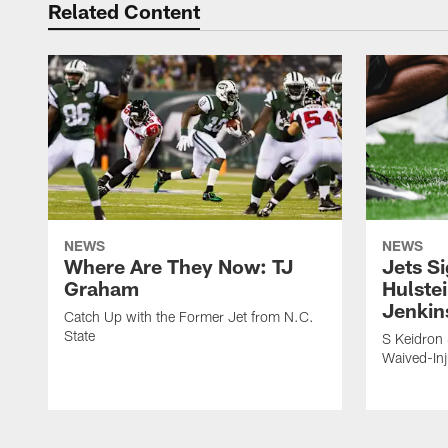
Related Content
NEWS
NEWS
Where Are They Now: TJ
Jets S
Graham
Hulstei
Jenkin
Catch Up with the Former Jet from N.C.
State
S Keidron 
Waived-In