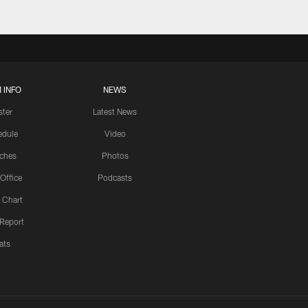
 INFO
NEWS
ster
Latest News
edule
Video
ches
Photos
 Office
Podcasts
 Chart
 Report
ats