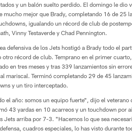
tados y un balón suelto perdido. El domingo le dio vue
ue mucho mejor que Brady, completando 16 de 25 l
ouchdowns, igualando un récord de club de postem
th, Vinny Testaverde y Chad Pennington.
ínea defensiva de los Jets hostigó a Brady todo el p
 otro récord de club. Temprano en el primer cuarto,
tado en tres meses y tras 339 lanzamientos sin error
al mariscal. Terminó completando 29 de 45 lanzam
wns y un tiro interceptado.
o el año: somos un equipo fuerte", dijo el veterano
mó 43 yardas en 10 acarreos y un touchdown por ai
s Jets arriba por 7-3. "Hacemos lo que sea necesari
 defensa, cuadros especiales, lo has visto durante to