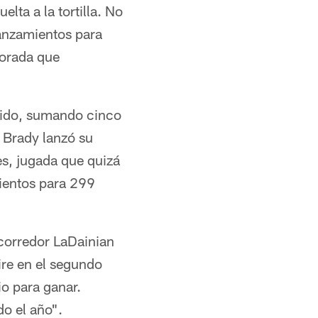
lta a la tortilla. No
anzamientos para
porada que
artido, sumando cinco
 Brady lanzó su
es, jugada que quizá
ientos para 299
 corredor LaDainian
re en el segundo
o para ganar.
do el año".