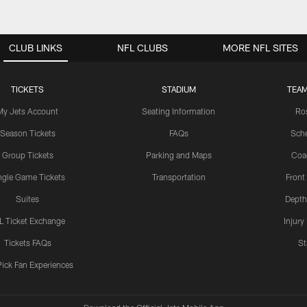
CLUB LINKS
NFL CLUBS
MORE NFL SITES
TICKETS
STADIUM
TEAM
My Jets Account
Seating Information
Ro
Season Tickets
FAQs
Sch
Group Tickets
Parking and Maps
Coa
ngle Game Tickets
Transportation
Front
Suites
Depth
L Ticket Exchange
Injury
Tickets FAQs
St
Pick Fan Experiences