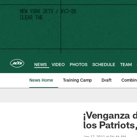
Skip
to
main
content
NEWS
VIDEO
PHOTOS
SCHEDULE
TEAM
News Home
Training Camp
Draft
Combin
¡Venganza d
los Patriots
Jan 17, 2011 at 06:46 AM