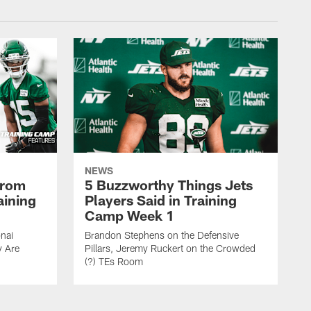
NEWS
From
5 Buzzworthy Things Jets
aining
Players Said in Training
Camp Week 1
nai
Brandon Stephens on the Defensive
y Are
Pillars, Jeremy Ruckert on the Crowded
(?) TEs Room