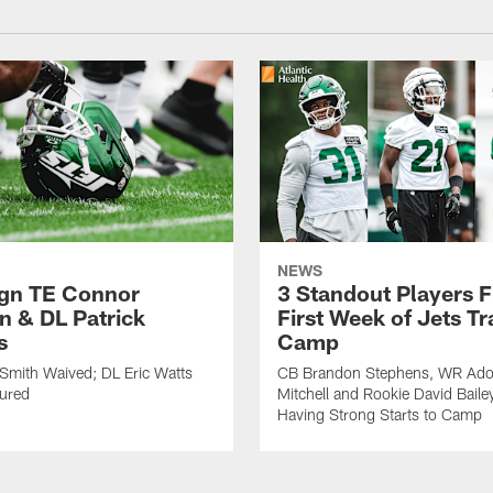
NEWS
ign TE Connor
3 Standout Players 
n & DL Patrick
First Week of Jets Tr
s
Camp
Smith Waived; DL Eric Watts
CB Brandon Stephens, WR Ado
jured
Mitchell and Rookie David Baile
Having Strong Starts to Camp