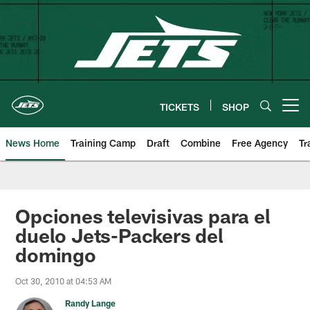
Skip
to
main
content
TICKETS
SHOP
Open menu button
News Home
Training Camp
Draft
Combine
Free Agency
Tr
Opciones televisivas para el
duelo Jets-Packers del
domingo
Oct 30, 2010 at 04:53 AM
Randy Lange