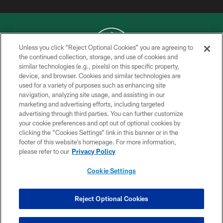
Unless you click “Reject Optional Cookies” you are agreeing to
the continued collection, storage, and use of cookies and
similar technologies (e.g., pixels) on this specific property,
COPYRIGHT © 2026 NEW YORK JETS
device, and browser. Cookies and similar technologies are
used for a variety of purposes such as enhancing site
PRIVACY POLICY
navigation, analyzing site usage, and assisting in our
ACCESSIBILITY
marketing and advertising efforts, including targeted
advertising through third parties. You can further customize
CONTACT US
your cookie preferences and opt out of optional cookies by
clicking the “Cookies Settings” link in this banner or in the
TERMS OF USE
footer of this website’s homepage. For more information,
SITE MAP
please refer to our
Privacy Policy
AD CHOICES
Cookie Settings
YOUR PRIVACY CHOICES
COOKIE SETTINGS
Reject Optional Cookies
PREFERENCE CENTER