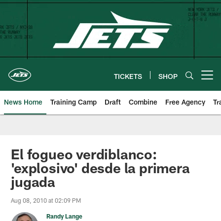
Skip
to
main
content
TICKETS
SHOP
Open menu button
News Home
Training Camp
Draft
Combine
Free Agency
Tr
El fogueo verdiblanco:
'explosivo' desde la primera
jugada
Aug 08, 2010 at 02:09 PM
Randy Lange