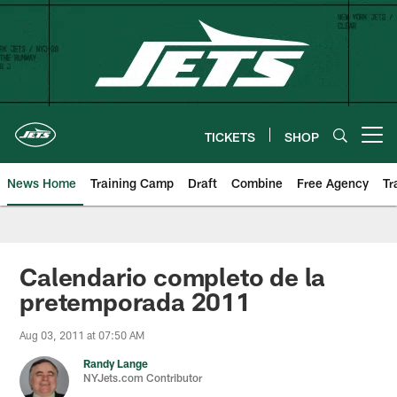
Skip
to
main
content
TICKETS
SHOP
Open menu button
News Home
Training Camp
Draft
Combine
Free Agency
Tr
Calendario completo de la
pretemporada 2011
Aug 03, 2011 at 07:50 AM
Randy Lange
NYJets.com Contributor