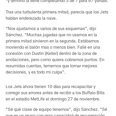
y terminó la serie completando 5 de 7 para 67 yardas.
*
Tras una turbulenta primera mitad, parecía que los Jets
habían enderezado la nave.
"Nos ajustamos a varios de sus esquemas", dijo
Sánchez. "Muchas jugadas que no usamos en la
primera mitad sirvieron en la segunda. Estábamos
moviendo el balón mas o menos bien. Fallé en una
conexión con Dustin [Keller] dentro de la zona de
anotaciones, pero como quiera cobramos puntos. En
resumidas cuentas, tememos que tomar mejores
decisiones, y es todo mi culpa".
Los Jets ahora tienen 10 días para recapacitar y
corregir sus errores antes de recibir a los Buffalo Bills
en el estadio MetLife el domingo 27 de noviembre.
"Sé qué clase de equipo tenemos", dijo Sánchez. "Sé
que es un grupo con gran capacidad de recuperación.