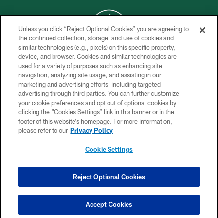
Unless you click “Reject Optional Cookies” you are agreeing to
the continued collection, storage, and use of cookies and
similar technologies (e.g., pixels) on this specific property,
COPYRIGHT © 2026 NEW YORK JETS
device, and browser. Cookies and similar technologies are
used for a variety of purposes such as enhancing site
PRIVACY POLICY
navigation, analyzing site usage, and assisting in our
ACCESSIBILITY
marketing and advertising efforts, including targeted
advertising through third parties. You can further customize
CONTACT US
your cookie preferences and opt out of optional cookies by
clicking the “Cookies Settings” link in this banner or in the
TERMS OF USE
footer of this website’s homepage. For more information,
SITE MAP
please refer to our
Privacy Policy
AD CHOICES
Cookie Settings
YOUR PRIVACY CHOICES
COOKIE SETTINGS
Reject Optional Cookies
PREFERENCE CENTER
Accept Cookies