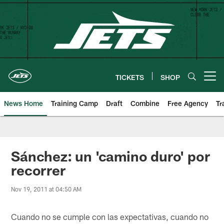
Skip
to
main
content
TICKETS
SHOP
Open menu button
News Home
Training Camp
Draft
Combine
Free Agency
Tr
Sánchez: un 'camino duro' por
recorrer
Nov 19, 2011 at 04:50 AM
Cuando no se cumple con las expectativas, cuando no