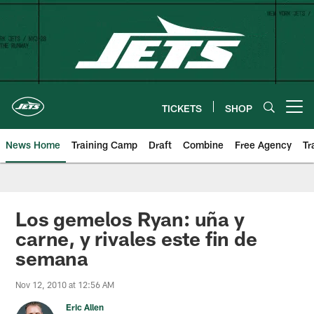
Skip
to
main
content
TICKETS
SHOP
Open menu button
News Home
Training Camp
Draft
Combine
Free Agency
Tr
Los gemelos Ryan: uña y
carne, y rivales este fin de
semana
Nov 12, 2010 at 12:56 AM
Eric Allen