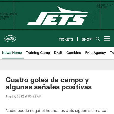
Skip
to
main
content
TICKETS
SHOP
Open menu button
News Home
Training Camp
Draft
Combine
Free Agency
Tr
Cuatro goles de campo y
algunas señales positivas
Aug 27, 2012 at 06:22 AM
Nadie puede negar el hecho: los Jets siguen sin marcar