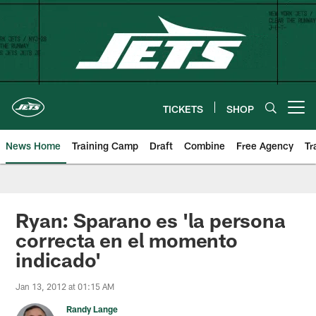
Skip
to
main
content
TICKETS
SHOP
Open menu button
News Home
Training Camp
Draft
Combine
Free Agency
Tr
Ryan: Sparano es 'la persona
correcta en el momento
indicado'
Jan 13, 2012 at 01:15 AM
Randy Lange