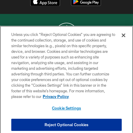
Unless you click “Reject Optional Cookies” you are agreeing to
the continued collection, storage, and use of cookies and
similar technologies (e.g., pixels) on this specific property,
COPYRIGHT © 2026 NEW YORK JETS
device, and browser. Cookies and similar technologies are
used for a variety of purposes such as enhancing site
PRIVACY POLICY
navigation, analyzing site usage, and assisting in our
ACCESSIBILITY
marketing and advertising efforts, including targeted
advertising through third parties. You can further customize
CONTACT US
your cookie preferences and opt out of optional cookies by
clicking the “Cookies Settings” link in this banner or in the
TERMS OF USE
footer of this website’s homepage. For more information,
SITE MAP
please refer to our
Privacy Policy
AD CHOICES
Cookie Settings
YOUR PRIVACY CHOICES
COOKIE SETTINGS
Reject Optional Cookies