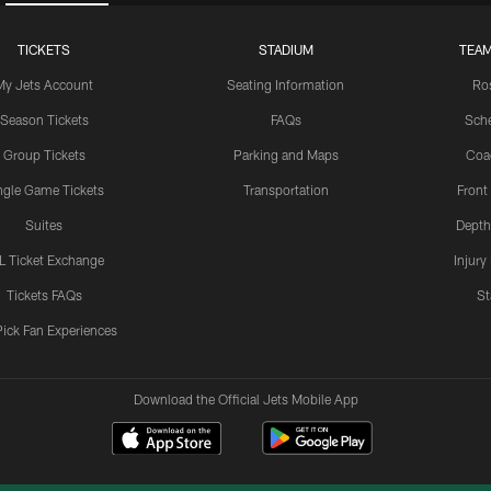
TICKETS
STADIUM
TEAM
My Jets Account
Seating Information
Ro
Season Tickets
FAQs
Sch
Group Tickets
Parking and Maps
Coa
ngle Game Tickets
Transportation
Front
Suites
Depth
L Ticket Exchange
Injury
Tickets FAQs
St
Pick Fan Experiences
Download the Official Jets Mobile App