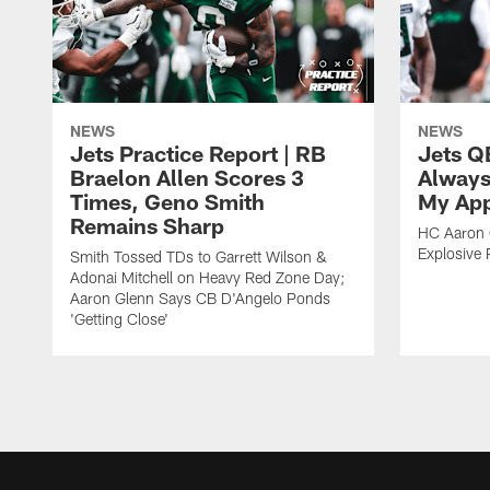
NEWS
NEWS
Jets Practice Report | RB
Jets Q
Braelon Allen Scores 3
Always
Times, Geno Smith
My App
Remains Sharp
HC Aaron G
Explosive 
Smith Tossed TDs to Garrett Wilson &
Adonai Mitchell on Heavy Red Zone Day;
Aaron Glenn Says CB D'Angelo Ponds
'Getting Close'