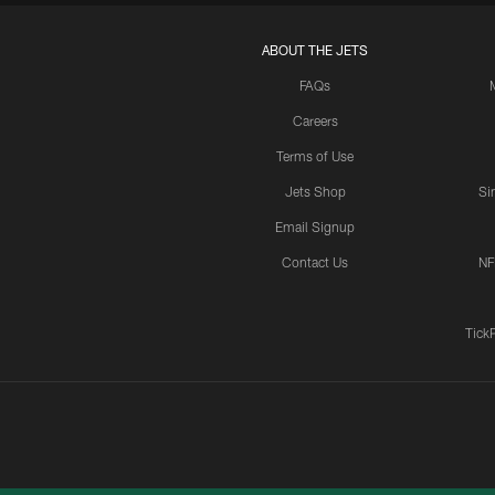
ABOUT THE JETS
FAQs
Careers
Terms of Use
Jets Shop
Si
Email Signup
Contact Us
NF
Tick