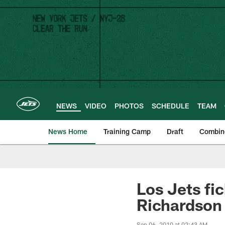
Skip
to
main
content
NEWS
VIDEO
PHOTOS
SCHEDULE
TEAM
News Home
Training Camp
Draft
Combin
Los Jets fic
Richardson
Sep 06, 2010 at 02:43 AM