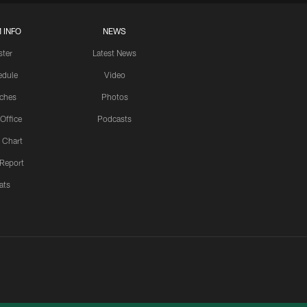
 INFO
NEWS
ster
Latest News
edule
Video
ches
Photos
 Office
Podcasts
 Chart
 Report
ats