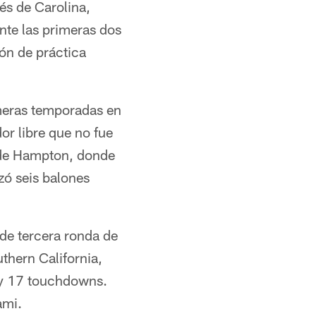
és de Carolina,
nte las primeras dos
ón de práctica
imeras temporadas en
r libre que no fue
d de Hampton, donde
zó seis balones
 de tercera ronda de
thern California,
 y 17 touchdowns.
ami.