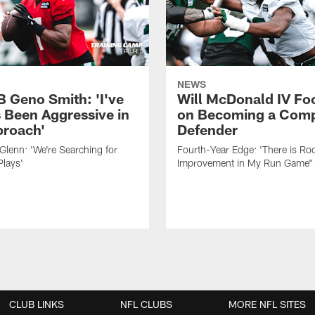
NEWS
B Geno Smith: 'I've
Will McDonald IV Fo
 Been Aggressive in
on Becoming a Comp
roach'
Defender
lenn: 'We're Searching for
Fourth-Year Edge: 'There is Ro
Plays'
Improvement in My Run Game"
CLUB LINKS
NFL CLUBS
MORE NFL SITES