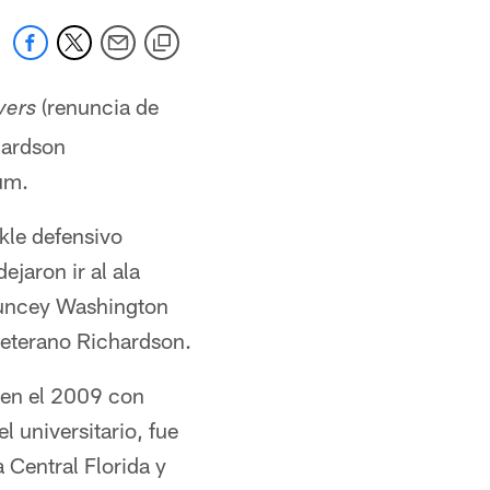
(renuncia de
vers
chardson
um.
ckle defensivo
ejaron ir al ala
auncey Washington
veterano Richardson.
 en el 2009 con
l universitario, fue
a Central Florida y