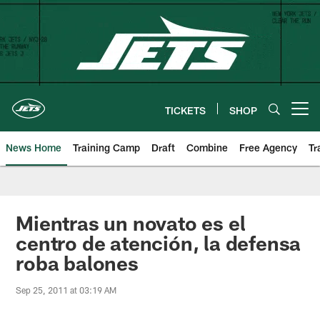
Skip
to
main
content
TICKETS
SHOP
Open menu button
News Home
Training Camp
Draft
Combine
Free Agency
Tr
Mientras un novato es el
centro de atención, la defensa
roba balones
Sep 25, 2011 at 03:19 AM