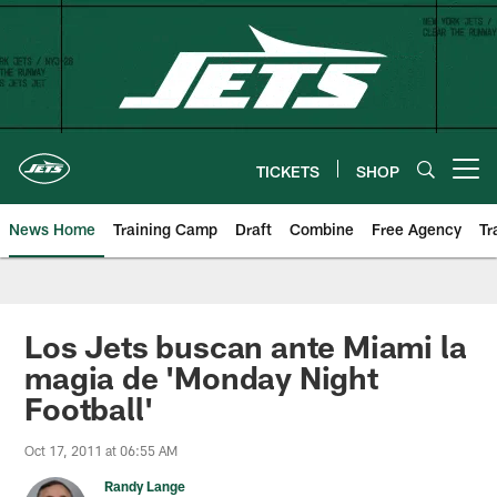
Skip
to
main
content
TICKETS
SHOP
Open menu button
News Home
Training Camp
Draft
Combine
Free Agency
Tr
Los Jets buscan ante Miami la
magia de 'Monday Night
Football'
Oct 17, 2011 at 06:55 AM
Randy Lange