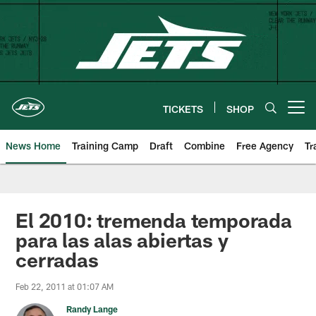
Skip
to
main
content
TICKETS
SHOP
Open menu button
News Home
Training Camp
Draft
Combine
Free Agency
Tr
El 2010: tremenda temporada
para las alas abiertas y
cerradas
Feb 22, 2011 at 01:07 AM
Randy Lange