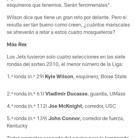
esquineros que tenemos. Serán fenomenales".
Wilson dice que tiene un gran reto por delante. Pero si
resulta ser tan bueno como creen, ¿cuántos mariscales
se atreverán a retar a estos cuatro mosqueteros?
Más Rex
Los Jets tuvieron solo cuatro selecciones en las siete
rondas del sorteo 2010, el menor número de la Liga:
1.ª ronda (n.º 29)
Kyle Wilson
, esquinero, Boise State
2.ª ronda (n.º 61)
Vladimir Ducasse
, guardia, UMass
4.ª ronda (n.º 112)
Joe McKnight
, corredor, USC
5.ª ronda (n.º 139)
John Connor
, corredor de fuerza,
Kentucky
Todos prometen ser parte del equipo para la temporada