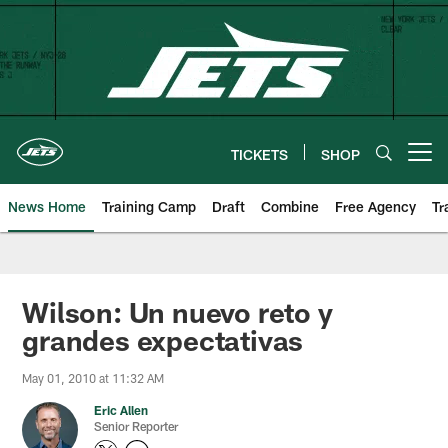
Skip
to
main
content
TICKETS
SHOP
Open menu button
News Home
Training Camp
Draft
Combine
Free Agency
Tr
Wilson: Un nuevo reto y
grandes expectativas
May 01, 2010 at 11:32 AM
Eric Allen
Senior Reporter