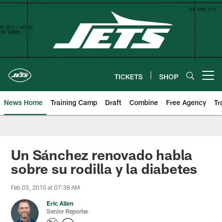
Skip
to
main
content
TICKETS
SHOP
Open menu button
News Home
Training Camp
Draft
Combine
Free Agency
Tr
Un Sánchez renovado habla
sobre su rodilla y la diabetes
Feb 03, 2010 at 07:38 AM
Eric Allen
Senior Reporter