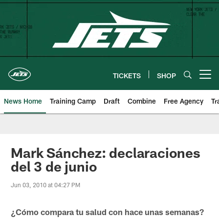
Skip
to
main
content
TICKETS
SHOP
Open menu button
News Home
Training Camp
Draft
Combine
Free Agency
Tr
Mark Sánchez: declaraciones
del 3 de junio
Jun 03, 2010 at 04:27 PM
¿Cómo compara tu salud con hace unas semanas?